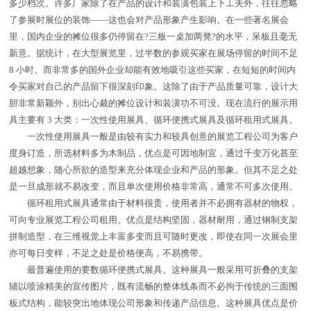
多少档次。许多厂家除了在产品的设计和装潢包装上下工夫外，往往忽略
了参展时展位的装饰——这也会对产品形象产生影响。在一些著名展会
里，国内企业的摊位很多仍停留在?三板一桌加两凳?的水平，呆板且毫无
新意。据统计，在大型展览里，过半数的参观买家在展场停留的时间不足
8 小时。而非常多的国外企业却能有效地吸引这些买家，在短短的时间内
令买家对自己的产品留下很深刻印象。这除了由于产品质量可靠，设计大
胆非常新颖外，别出心裁的摊位设计和装潢功不可没。现在流行的展示用
具主要有 3 大类：一次性使用展具、循环便携式展具及循环租用式展具。
一次性使用展具一般是由较有实力和较具创意的展览工程公司为客户
度身订造，所选材料多为木制品，优点是可因地制宜，通过千变万化甚至
超越想象，随心所欲的造型来充分体现企业和产品的形象。但其不足之处
是一旦成形就不易改变，而且单次使用价格非常高，通常不可多次使用。
循环租用式展具通常由于材料很贵，使用者并不必拥有器材的物权，
可向专业展览工程公司租用。优点是结构坚固，器材耐用，通过钢制支架
拼制造型，在三维视觉上丰富多变而且可随时更改，即使在同一次展会里
亦可每日变样，不足之处是价格便高，不易携带。
最普遍使用的要数循环便携式展具。这种展具一般采用可折叠的支架
辅以喷涂精美的宣传图片，既有流畅的整体线条而不必拘于传统的三面围
板式结构，能较突出地体现公司形象和传递产品信息。这种展具优点是价