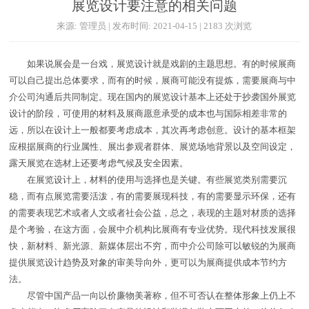
展览设计要注意的相关问题
来源: 管理员 | 发布时间: 2021-04-15 | 2183 次浏览
如果说展会是一台戏，展览设计就是戏剧的主题思想。有的时候展商
可以自己提出总体要求，而有的时候，展商可能没有提炼，需要展商与中
介公司沟通后共同制定。现在国内的展览设计基本上还处于抄袭国外展览
设计的阶段，可使用的材料及展商愿意承受的成本也与国际相差非常的
远，所以在设计上一般都要考虑成本，其次再考虑创意。设计的基本框架
应根据展商的行业属性、展出参观者群体、展览场地背景以及空间设定，
露天展览在选材上还要考虑气候及安全因素。
在展览设计上，材料的使用与选择也是关键。有些展览类别需要沉
稳，而有点展览需要活泼，有的需要展现科技，有的需要显示环保，还有
的需要表现艺术或者人文或者社会公益，总之，表现的主题对材质的选择
是个考验，在这方面，会展中介机构比展商有专业优势。现代科技发展很
快，新材料、新光源、新媒体层出不穷，而中介公司除可以敏锐的为展商
提供展览设计趋势及对象的审美导向外，更可以为展商提供成本节约方
法。
尽管中国产品一向以价廉物美著称，但不可否认在整体形象上仍上不